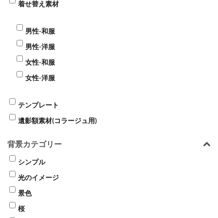
着せ替え素材
男性-和服
男性-洋服
女性-和服
女性-洋服
テンプレート
遺影額素材(コラージュ用)
背景カテゴリー
シンプル
光のイメージ
景色
桜