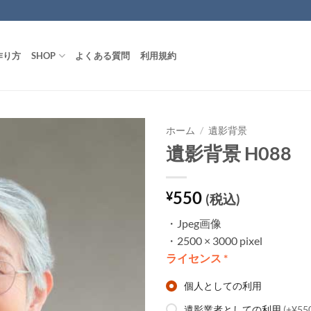
作り方
SHOP
よくある質問
利用規約
ホーム
/
遺影背景
遺影背景 H088
550
¥
(税込)
・Jpeg画像
・2500 × 3000 pixel
ライセンス
*
個人としての利用
遺影業者としての利用
(+¥55