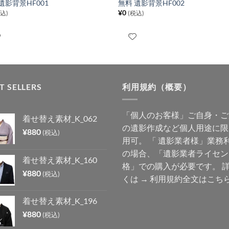
遺影背景HF001
無料 遺影背景HF002
¥
0
税込)
(税込)
T SELLERS
利用規約（概要）
「個人のお客様」ご自身・ご
着せ替え素材_K_062
の遺影作成など個人用途に限
¥
880
(税込)
用可。 「 遺影業者様」業務
の場合、「遺影業者ライセン
着せ替え素材_K_160
格」での購入が必要です。 
¥
880
(税込)
くは →
利用規約全文はこち
着せ替え素材_K_196
¥
880
(税込)