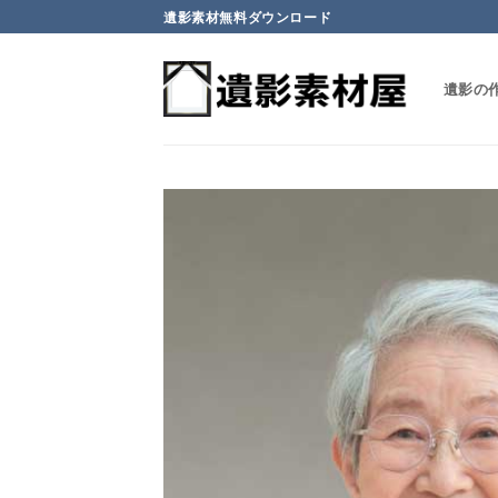
Skip
遺影素材無料ダウンロード
to
content
遺影の