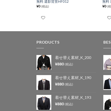
5
無料 遺影背景HF012
無料 
¥
0
¥
0
(税込)
(
PRODUCTS
BES
着せ替え素材_K_200
¥
880
(税込)
着せ替え素材_K_190
¥
880
(税込)
着せ替え素材_K_193
¥
880
(税込)