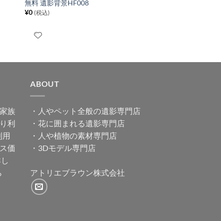
無料 遺影背景HF008
¥
0
(税込)
ABOUT
家族
・
人やペット全般の遺影専門店
り利
・
花に囲まれる遺影専門店
利用
・
人や植物の素材専門店
ス価
・
3Dモデル専門店
詳し
ら
アトリエブラウン株式会社