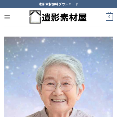
Skip
遺影素材無料ダウンロード
to
content
0