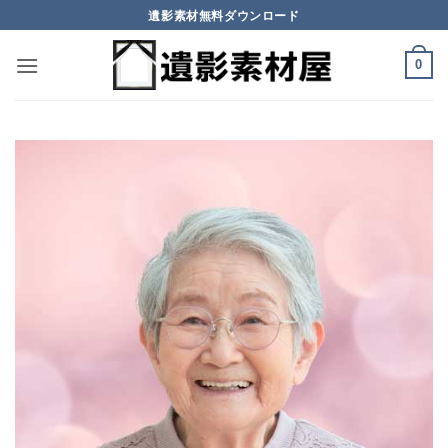
Skip
遺影素材無料ダウンロード
to
content
0