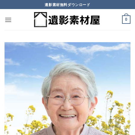
Skip
遺影素材無料ダウンロード
to
content
0