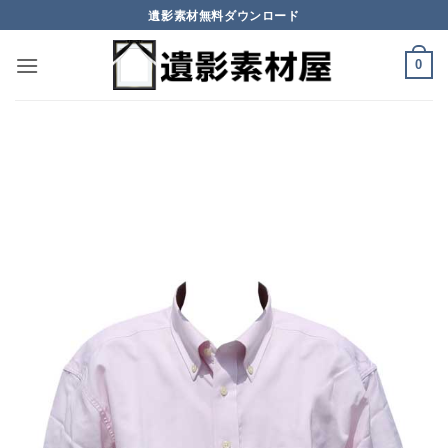
Skip
遺影素材無料ダウンロード
to
content
0